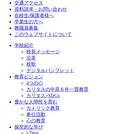
交通アクセス
資料請求・お問い合わせ
在校生/保護者様へ
卒業生の方へ
教職員募集
このウェブサイトについて
学校紹介
校長メッセージ
沿革
校歌
デジタルパンフレット
教育ビジョン
4つの心
カリタスの中高６年一貫教育
カリタス×SDGs
豊かな人間性を育む
カトリック教育
奉仕活動
心の教育
探究的な学び
i-Time