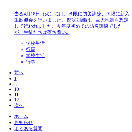
去る4月18日（火）には、６限に防災訓練、７限に新入
生歓迎会を行いました。 防災訓練は、巨大地震を想定
して行われました。今年度初めての防災訓練でした
が、生徒たちは落ち着い...
学校生活
行事
学校生活
行事
前へ
1
…
10
11
12
次へ
ホーム
お知らせ
よくある質問