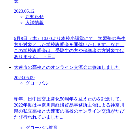
せ
2023.05.12
お知らせ
入試情報
6月8日（木）10:00より本校小講堂にて、学習塾の先生
方を対象とした学校説明会を開催いたします。なお、
この学校説明会は、受験生の方や保護者の方対象では
ありません。 ・日...
大連市の高校とのオンライン交流会に参加しました
2023.05.09
グローバル
昨年、日中国交正常化50周年を迎えたのを記念して、
2022年度は神奈川県経済貿易事務所主催による神奈川
県の私立高校と大連市の高校のオンライン交流がたび
たび行われていました...
グローバル教育