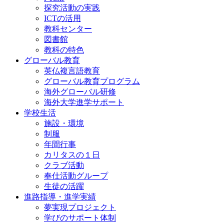
探究活動の実践
ICTの活用
教科センター
図書館
教科の特色
グローバル教育
英仏複言語教育
グローバル教育プログラム
海外グローバル研修
海外大学進学サポート
学校生活
施設・環境
制服
年間行事
カリタスの１日
クラブ活動
奉仕活動グループ
生徒の活躍
進路指導・進学実績
夢実現プロジェクト
学びのサポート体制