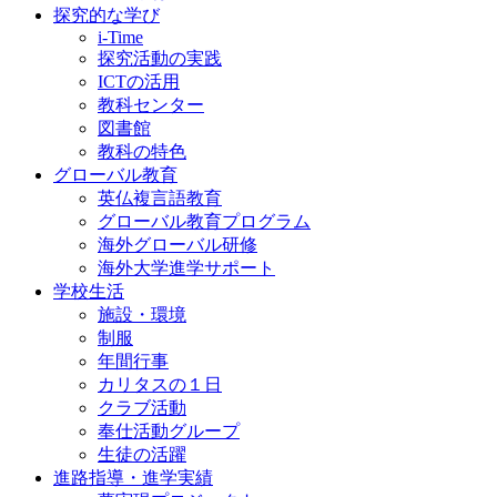
探究的な学び
i-Time
探究活動の実践
ICTの活用
教科センター
図書館
教科の特色
グローバル教育
英仏複言語教育
グローバル教育プログラム
海外グローバル研修
海外大学進学サポート
学校生活
施設・環境
制服
年間行事
カリタスの１日
クラブ活動
奉仕活動グループ
生徒の活躍
進路指導・進学実績