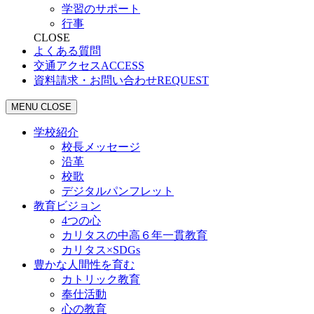
学習のサポート
行事
CLOSE
よくある質問
交通アクセス
ACCESS
資料請求・お問い合わせ
REQUEST
MENU
CLOSE
学校紹介
校長メッセージ
沿革
校歌
デジタルパンフレット
教育ビジョン
4つの心
カリタスの中高６年一貫教育
カリタス×SDGs
豊かな人間性を育む
カトリック教育
奉仕活動
心の教育