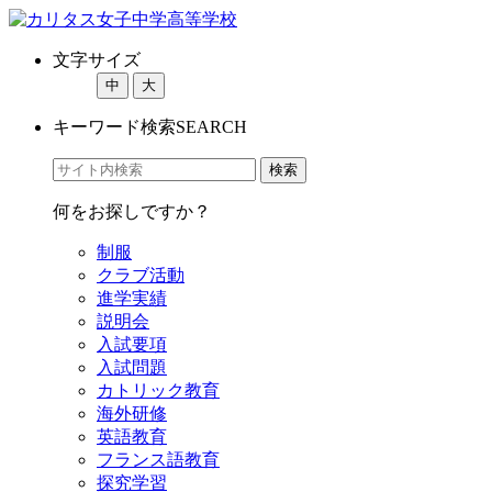
文字サイズ
中
大
キーワード検索
SEARCH
何をお探しですか？
制服
クラブ活動
進学実績
説明会
入試要項
入試問題
カトリック教育
海外研修
英語教育
フランス語教育
探究学習