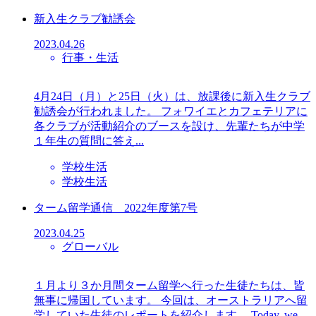
新入生クラブ勧誘会
2023.04.26
行事・生活
4月24日（月）と25日（火）は、放課後に新入生クラブ
勧誘会が行われました。 フォワイエとカフェテリアに
各クラブが活動紹介のブースを設け、先輩たちが中学
１年生の質問に答え...
学校生活
学校生活
ターム留学通信 2022年度第7号
2023.04.25
グローバル
１月より３か月間ターム留学へ行った生徒たちは、皆
無事に帰国しています。 今回は、オーストラリアへ留
学していた生徒のレポートを紹介します。 Today, we