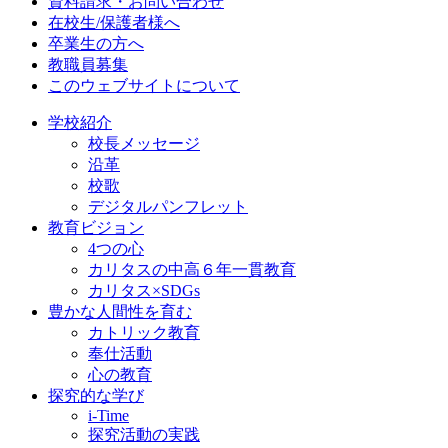
資料請求・お問い合わせ
在校生/保護者様へ
卒業生の方へ
教職員募集
このウェブサイトについて
学校紹介
校長メッセージ
沿革
校歌
デジタルパンフレット
教育ビジョン
4つの心
カリタスの中高６年一貫教育
カリタス×SDGs
豊かな人間性を育む
カトリック教育
奉仕活動
心の教育
探究的な学び
i-Time
探究活動の実践