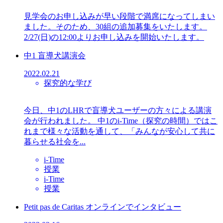
見学会のお申し込みが早い段階で満席になってしまい
ました。そのため、30組の追加募集をいたします。
2/27(日)の12:00よりお申し込みを開始いたします。
中1 盲導犬講演会
2022.02.21
探究的な学び
今日、中1のLHRで盲導犬ユーザーの方々による講演
会が行われました。 中1のi-Time（探究の時間）ではこ
れまで様々な活動を通して、「みんなが安心して共に
暮らせる社会を...
i-Time
授業
i-Time
授業
Petit pas de Caritas オンラインでインタビュー