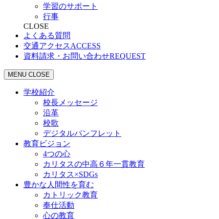
学習のサポート
行事
CLOSE
よくある質問
交通アクセス
ACCESS
資料請求・お問い合わせ
REQUEST
MENU
CLOSE
学校紹介
校長メッセージ
沿革
校歌
デジタルパンフレット
教育ビジョン
4つの心
カリタスの中高６年一貫教育
カリタス×SDGs
豊かな人間性を育む
カトリック教育
奉仕活動
心の教育