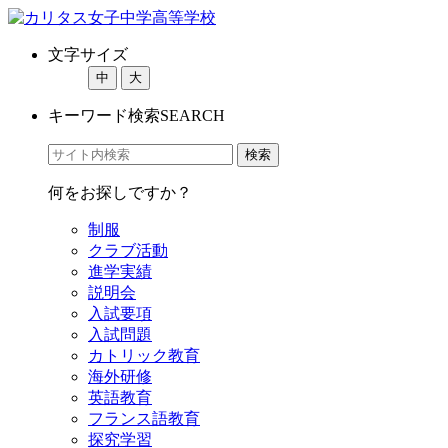
文字サイズ
中
大
キーワード検索
SEARCH
何をお探しですか？
制服
クラブ活動
進学実績
説明会
入試要項
入試問題
カトリック教育
海外研修
英語教育
フランス語教育
探究学習