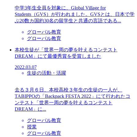
中学3年生全員を対象に、Global Village for
Students（GVS）が行われました。GVSとは、日本で学
ぶ20数カ国約30名の留学生と共通の言語である...
グローバル教育
グローバル教育
本校生徒が「世界一周の夢を叶えるコンテスト
DREAM」にて最優秀賞を受賞しました
2022.03.07
生徒の活動・活躍
去る３月６日、本校高校３年生の生徒の一人が、
TABIPPOの「Backpack FESTA 2022」にて行われたコ
ンテスト「世界一周の夢を叶えるコンテスト
DREAM」に...
グローバル教育
授業
グローバル教育