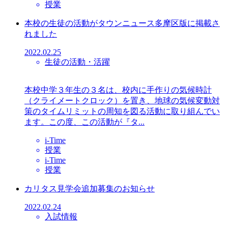
授業
本校の生徒の活動がタウンニュース多摩区版に掲載さ
れました
2022.02.25
生徒の活動・活躍
本校中学３年生の３名は、校内に手作りの気候時計
（クライメートクロック）を置き、地球の気候変動対
策のタイムリミットの周知を図る活動に取り組んでい
ます。この度、この活動が『タ...
i-Time
授業
i-Time
授業
カリタス見学会追加募集のお知らせ
2022.02.24
入試情報