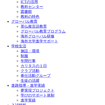
ICTの活用
教科センター
図書館
教科の特色
グローバル教育
英仏複言語教育
グローバル教育プログラム
海外グローバル研修
海外大学進学サポート
学校生活
施設・環境
制服
年間行事
カリタスの１日
クラブ活動
奉仕活動グループ
生徒の活躍
進路指導・進学実績
夢実現プロジェクト
学びのサポート体制
進学実績