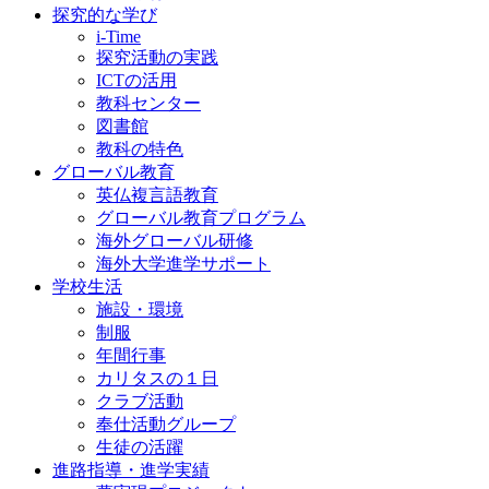
探究的な学び
i-Time
探究活動の実践
ICTの活用
教科センター
図書館
教科の特色
グローバル教育
英仏複言語教育
グローバル教育プログラム
海外グローバル研修
海外大学進学サポート
学校生活
施設・環境
制服
年間行事
カリタスの１日
クラブ活動
奉仕活動グループ
生徒の活躍
進路指導・進学実績