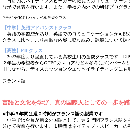
日常的なネイティブスピーカーの教員とのコミュニケーショ
な形で発表を行います。また、学校の内外での研修プログラ
“得意”を伸ばすハイレベル選抜クラス
【中学】英語アドバンストクラス
英語の学習歴があり、英語でのコミュニケーションが可能な
クラスに比べ、より高度な内容に取り組み、課題について調
【高校】EIPクラス
2022年度より設置している高校生用の選抜クラスです。EIPはEng
２年生の希望者からGTECのスコアなどを参考にメンバー
用しながら、ディスカッションやエッセイライティングにも
フランス語
言語と文化を学び、真の国際人としての一歩を踏
●中学３年間は週２時間がフランス語の授業です
中学では全員が第２外国語として、週２時間フランス語を学
分けて授業を行います。１時間はネイティブ・スピーカーの