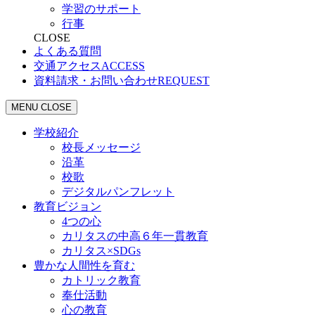
学習のサポート
行事
CLOSE
よくある質問
交通アクセス
ACCESS
資料請求・お問い合わせ
REQUEST
MENU
CLOSE
学校紹介
校長メッセージ
沿革
校歌
デジタルパンフレット
教育ビジョン
4つの心
カリタスの中高６年一貫教育
カリタス×SDGs
豊かな人間性を育む
カトリック教育
奉仕活動
心の教育