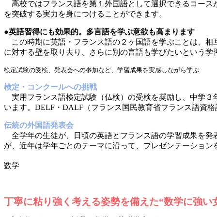
高校ではフランス語を第１外国語として選択できるコースが
を突破する実力を身につけることができます。
●英語習得にも効果的。多言語を学ぶ意欲も高まります
この時期に英語・フランス語の２ヶ国語を学ぶことは、相互
に対する壁を取り去り、さらに別の言語も学びたいという学
検定試験の受検、発表会への参加など、学習成果を実感しながら学ぶ
検定・コンクールへの挑戦
実用フランス語検定試験（仏検）の受検を奨励し、中学３年
います。DELF・DALF（フランス国民教育省フランス語
伝統の外国語発表会
全学年の生徒が、日頃の英語とフランス語の学習成果を発表
が、近年は学年ごとのテーマに沿って、プレゼンテーション
数学
丁寧に粘り強く考える姿勢を備えた“数学に強い