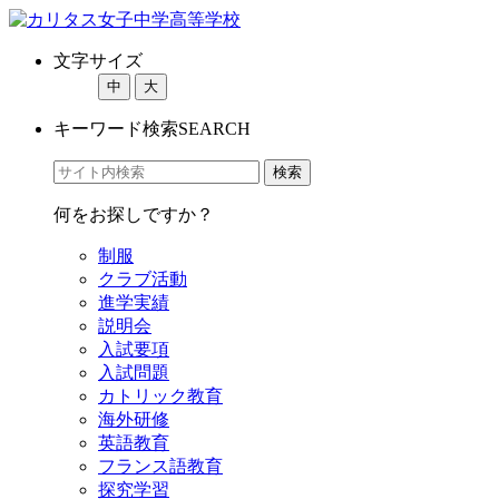
文字サイズ
中
大
キーワード検索
SEARCH
何をお探しですか？
制服
クラブ活動
進学実績
説明会
入試要項
入試問題
カトリック教育
海外研修
英語教育
フランス語教育
探究学習