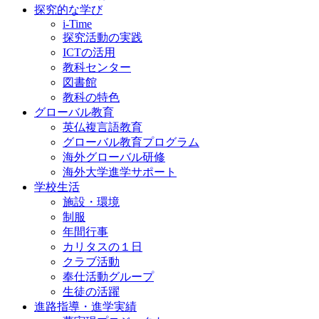
探究的な学び
i-Time
探究活動の実践
ICTの活用
教科センター
図書館
教科の特色
グローバル教育
英仏複言語教育
グローバル教育プログラム
海外グローバル研修
海外大学進学サポート
学校生活
施設・環境
制服
年間行事
カリタスの１日
クラブ活動
奉仕活動グループ
生徒の活躍
進路指導・進学実績