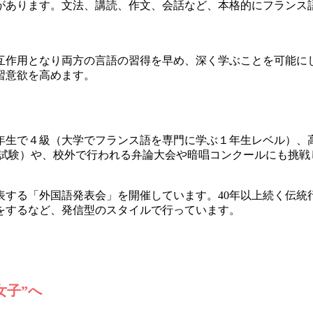
あります。文法、講読、作文、会話など、本格的にフランス
作用となり両方の言語の習得を早め、深く学ぶことを可能に
習意欲を高めます。
生で４級（大学でフランス語を専門に学ぶ１年生レベル）、
資格試験）や、校外で行われる弁論大会や暗唱コンクールにも挑
する「外国語発表会」を開催しています。40年以上続く伝統
をするなど、発信型のスタイルで行っています。
女子”へ