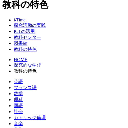
教科の特色
i-Time
探究活動の実践
ICTの活用
教科センター
図書館
教科の特色
HOME
探究的な学び
教科の特色
英語
フランス語
数学
理科
国語
社会
カトリック倫理
音楽