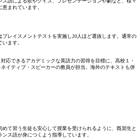
ンス語による歌やクイズ、プレゼンテーションや劇など、様々
に恵まれています。
プレイスメントテストを実施し20人ほど選抜します。通常の
ています。
入学後の授業にも対応できるアカデミックな英語力の習得を目標に、高校１・
をネイティブ・スピーカーの教員が担当。海外のテキストも併
初めて習う生徒も安心して授業を受けられるように、既習生と
ランス語が身につくよう指導しています。