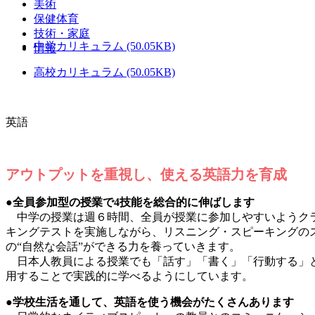
美術
保健体育
技術・家庭
中学カリキュラム (50.05KB)
情報
高校カリキュラム (50.05KB)
英語
アウトプットを重視し、使える英語力を育成
●全員参加型の授業で4技能を総合的に伸ばします
中学の授業は週６時間、全員が授業に参加しやすいようクラ
キングテストを実施しながら、リスニング・スピーキングの
の“自然な会話”ができる力を養っていきます。
日本人教員による授業でも「話す」「書く」「行動する」と
用することで実践的に学べるようにしています。
●学校生活を通して、英語を使う機会がたくさんあります