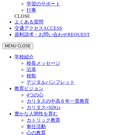
学習のサポート
行事
CLOSE
よくある質問
交通アクセス
ACCESS
資料請求・お問い合わせ
REQUEST
MENU
CLOSE
学校紹介
校長メッセージ
沿革
校歌
デジタルパンフレット
教育ビジョン
4つの心
カリタスの中高６年一貫教育
カリタス×SDGs
豊かな人間性を育む
カトリック教育
奉仕活動
心の教育