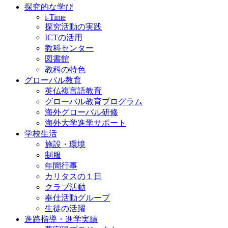
探究的な学び
i-Time
探究活動の実践
ICTの活用
教科センター
図書館
教科の特色
グローバル教育
英仏複言語教育
グローバル教育プログラム
海外グローバル研修
海外大学進学サポート
学校生活
施設・環境
制服
年間行事
カリタスの１日
クラブ活動
奉仕活動グループ
生徒の活躍
進路指導・進学実績