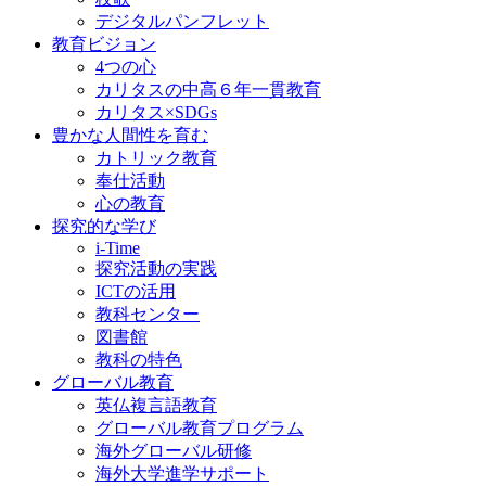
デジタルパンフレット
教育ビジョン
4つの心
カリタスの中高６年一貫教育
カリタス×SDGs
豊かな人間性を育む
カトリック教育
奉仕活動
心の教育
探究的な学び
i-Time
探究活動の実践
ICTの活用
教科センター
図書館
教科の特色
グローバル教育
英仏複言語教育
グローバル教育プログラム
海外グローバル研修
海外大学進学サポート