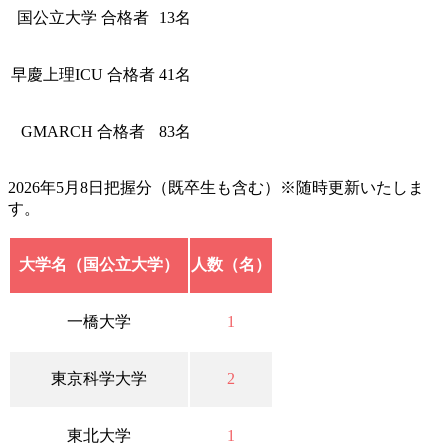
国公立大学 合格者
13名
早慶上理ICU 合格者
41名
GMARCH 合格者
83名
2026年5月8日把握分（既卒生も含む）※随時更新いたしま
す。
大学名（国公立大学）
人数（名）
一橋大学
1
東京科学大学
2
東北大学
1