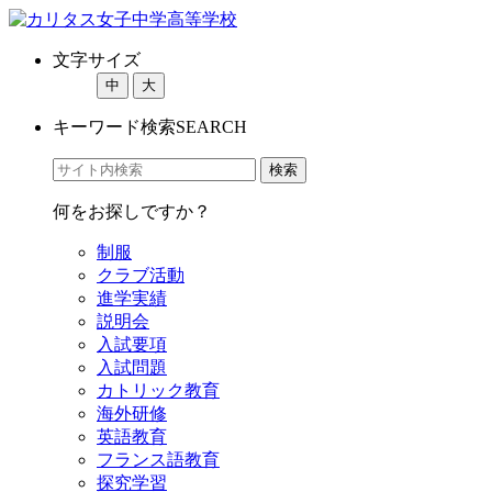
文字サイズ
中
大
キーワード検索
SEARCH
何をお探しですか？
制服
クラブ活動
進学実績
説明会
入試要項
入試問題
カトリック教育
海外研修
英語教育
フランス語教育
探究学習