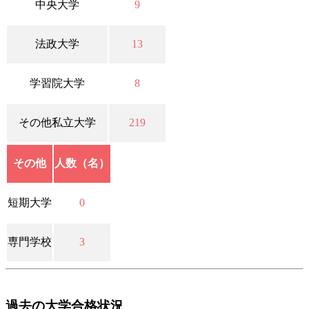
中央大学
9
法政大学
13
学習院大学
8
その他私立大学
219
その他
人数（名）
短期大学
0
専門学校
3
過
去の大学合格状況