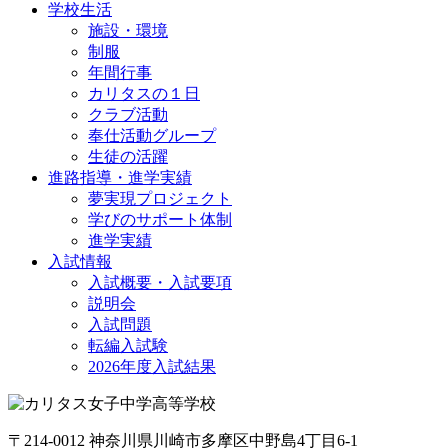
学校生活
施設・環境
制服
年間行事
カリタスの１日
クラブ活動
奉仕活動グループ
生徒の活躍
進路指導・進学実績
夢実現プロジェクト
学びのサポート体制
進学実績
入試情報
入試概要・入試要項
説明会
入試問題
転編入試験
2026年度入試結果
〒214-0012 神奈川県川崎市多摩区中野島4丁目6-1