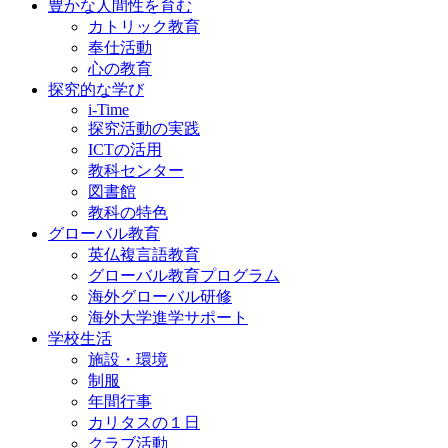
豊かな人間性を育む
カトリック教育
奉仕活動
心の教育
探究的な学び
i-Time
探究活動の実践
ICTの活用
教科センター
図書館
教科の特色
グローバル教育
英仏複言語教育
グローバル教育プログラム
海外グローバル研修
海外大学進学サポート
学校生活
施設・環境
制服
年間行事
カリタスの１日
クラブ活動