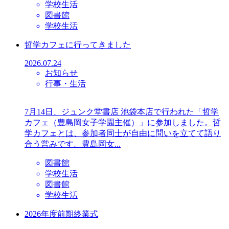
学校生活
図書館
学校生活
哲学カフェに行ってきました
2026.07.24
お知らせ
行事・生活
7月14日、ジュンク堂書店 池袋本店で行われた「哲学
カフェ（豊島岡女子学園主催）」に参加しました。哲
学カフェとは、参加者同士が自由に問いを立てて語り
合う営みです。豊島岡女...
図書館
学校生活
図書館
学校生活
2026年度前期終業式