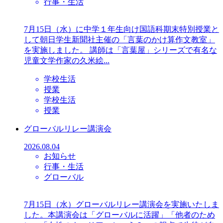
行事・生活
7月15日（水）に中学１年生向け国語科期末特別授業と
して朝日学生新聞社主催の「言葉のかけ算作文教室」
を実施しました。 講師は「言葉屋」シリーズで有名な
児童文学作家の久米絵...
学校生活
授業
学校生活
授業
グローバルリレー講演会
2026.08.04
お知らせ
行事・生活
グローバル
7月15日（水）グローバルリレー講演会を実施いたしま
した。本講演会は「グローバルに活躍」「他者のため