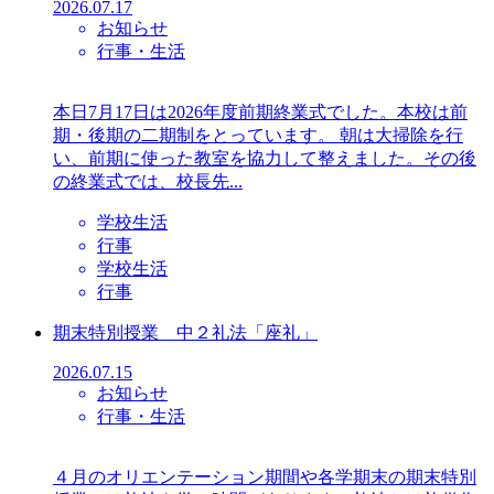
2026.07.17
お知らせ
行事・生活
本日7月17日は2026年度前期終業式でした。本校は前
期・後期の二期制をとっています。 朝は大掃除を行
い、前期に使った教室を協力して整えました。その後
の終業式では、校長先...
学校生活
行事
学校生活
行事
期末特別授業 中２礼法「座礼」
2026.07.15
お知らせ
行事・生活
４月のオリエンテーション期間や各学期末の期末特別