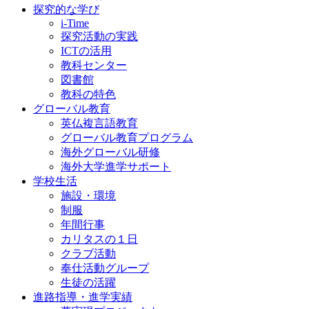
探究的な学び
i-Time
探究活動の実践
ICTの活用
教科センター
図書館
教科の特色
グローバル教育
英仏複言語教育
グローバル教育プログラム
海外グローバル研修
海外大学進学サポート
学校生活
施設・環境
制服
年間行事
カリタスの１日
クラブ活動
奉仕活動グループ
生徒の活躍
進路指導・進学実績