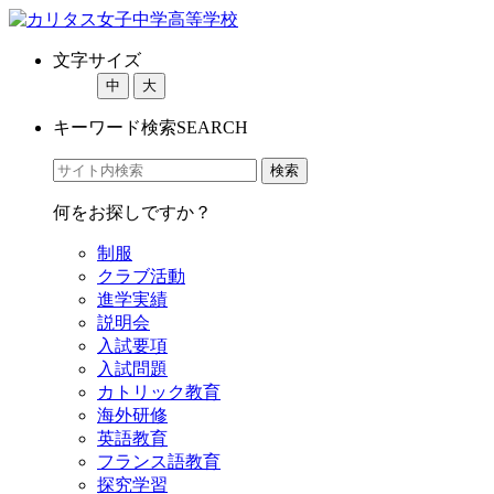
文字サイズ
中
大
キーワード検索
SEARCH
何をお探しですか？
制服
クラブ活動
進学実績
説明会
入試要項
入試問題
カトリック教育
海外研修
英語教育
フランス語教育
探究学習