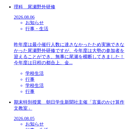
理科 尾瀬野外研修
2026.08.06
お知らせ
行事・生活
昨年度は最小催行人数に達さなかったため実施できな
かった尾瀬野外研修ですが、今年度は大勢の参加者を
迎えることができ、無事に尾瀬を横断してきました！
今年度は日程の都合上、金...
学校生活
行事
学校生活
行事
期末特別授業 朝日学生新聞社主催「言葉のかけ算作
文教室」
2026.08.05
お知らせ