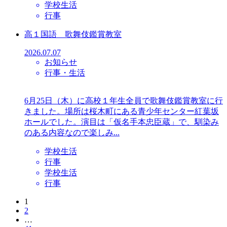
学校生活
行事
高１国語 歌舞伎鑑賞教室
2026.07.07
お知らせ
行事・生活
6月25日（木）に高校１年生全員で歌舞伎鑑賞教室に行
きました。場所は桜木町にある青少年センター紅葉坂
ホールでした。演目は「仮名手本忠臣蔵」で、馴染み
のある内容なので楽しみ...
学校生活
行事
学校生活
行事
1
2
…