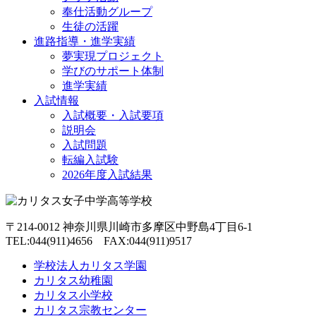
奉仕活動グループ
生徒の活躍
進路指導・進学実績
夢実現プロジェクト
学びのサポート体制
進学実績
入試情報
入試概要・入試要項
説明会
入試問題
転編入試験
2026年度入試結果
〒214-0012 神奈川県川崎市多摩区中野島4丁目6-1
TEL:044(911)4656 FAX:044(911)9517
学校法人カリタス学園
カリタス幼稚園
カリタス小学校
カリタス宗教センター