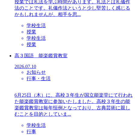
授業では礼法を学ぶ時間があります。礼法とは礼儀作
法のことです。礼儀作法というと少し堅苦しく感じる
かもしれませんが、相手を思...
学校生活
授業
学校生活
授業
高３国語 能楽鑑賞教室
2026.07.10
お知らせ
行事・生活
6月25日（木）に、高校３年生が国立能楽堂にて行われ
た能楽鑑賞教室に参加いたしました。高校３年生の能
楽鑑賞教室は毎年恒例となっており、古典芸術に親し
むことを目的としていま...
学校生活
行事