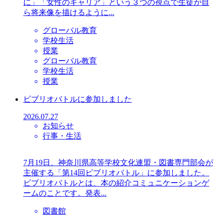
に」「女性のキャリア」という３つの視点で生徒が自
ら将来像を描けるように...
グローバル教育
学校生活
授業
グローバル教育
学校生活
授業
ビブリオバトルに参加しました
2026.07.27
お知らせ
行事・生活
7月19日、神奈川県高等学校文化連盟・図書専門部会が
主催する「第14回ビブリオバトル」に参加しました。
ビブリオバトルとは、本の紹介コミュニケーションゲ
ームのことです。発表...
図書館