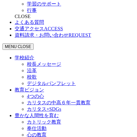
学習のサポート
行事
CLOSE
よくある質問
交通アクセス
ACCESS
資料請求・お問い合わせ
REQUEST
MENU
CLOSE
学校紹介
校長メッセージ
沿革
校歌
デジタルパンフレット
教育ビジョン
4つの心
カリタスの中高６年一貫教育
カリタス×SDGs
豊かな人間性を育む
カトリック教育
奉仕活動
心の教育