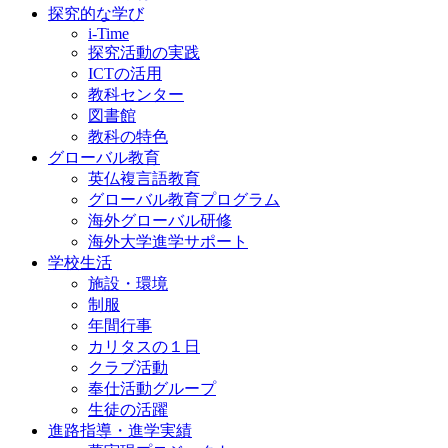
探究的な学び
i-Time
探究活動の実践
ICTの活用
教科センター
図書館
教科の特色
グローバル教育
英仏複言語教育
グローバル教育プログラム
海外グローバル研修
海外大学進学サポート
学校生活
施設・環境
制服
年間行事
カリタスの１日
クラブ活動
奉仕活動グループ
生徒の活躍
進路指導・進学実績