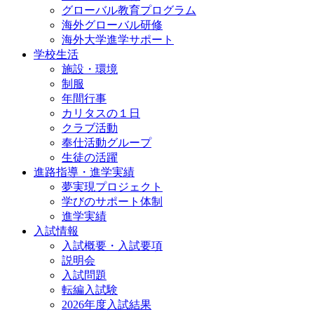
グローバル教育プログラム
海外グローバル研修
海外大学進学サポート
学校生活
施設・環境
制服
年間行事
カリタスの１日
クラブ活動
奉仕活動グループ
生徒の活躍
進路指導・進学実績
夢実現プロジェクト
学びのサポート体制
進学実績
入試情報
入試概要・入試要項
説明会
入試問題
転編入試験
2026年度入試結果