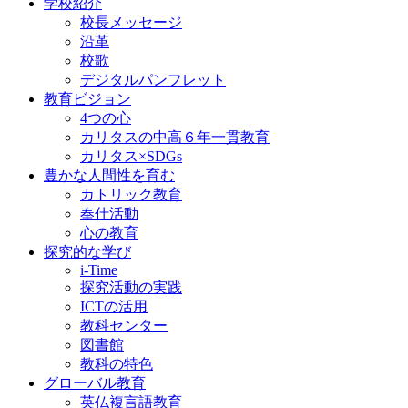
学校紹介
校長メッセージ
沿革
校歌
デジタルパンフレット
教育ビジョン
4つの心
カリタスの中高６年一貫教育
カリタス×SDGs
豊かな人間性を育む
カトリック教育
奉仕活動
心の教育
探究的な学び
i-Time
探究活動の実践
ICTの活用
教科センター
図書館
教科の特色
グローバル教育
英仏複言語教育