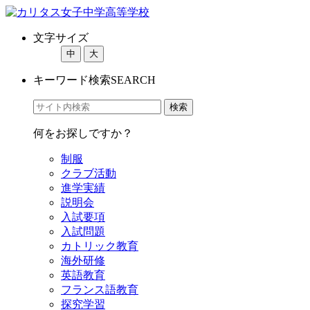
文字サイズ
中
大
キーワード検索
SEARCH
何をお探しですか？
制服
クラブ活動
進学実績
説明会
入試要項
入試問題
カトリック教育
海外研修
英語教育
フランス語教育
探究学習