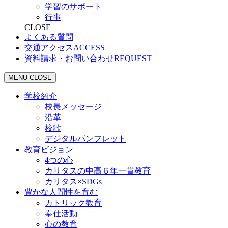
学習のサポート
行事
CLOSE
よくある質問
交通アクセス
ACCESS
資料請求・お問い合わせ
REQUEST
MENU
CLOSE
学校紹介
校長メッセージ
沿革
校歌
デジタルパンフレット
教育ビジョン
4つの心
カリタスの中高６年一貫教育
カリタス×SDGs
豊かな人間性を育む
カトリック教育
奉仕活動
心の教育