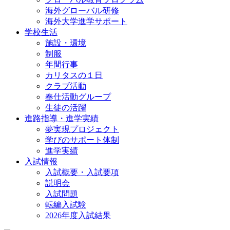
海外グローバル研修
海外大学進学サポート
学校生活
施設・環境
制服
年間行事
カリタスの１日
クラブ活動
奉仕活動グループ
生徒の活躍
進路指導・進学実績
夢実現プロジェクト
学びのサポート体制
進学実績
入試情報
入試概要・入試要項
説明会
入試問題
転編入試験
2026年度入試結果