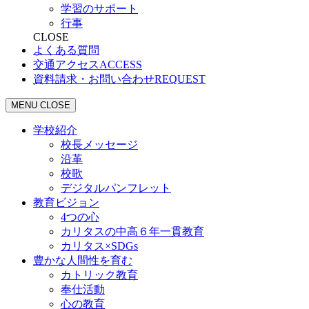
学習のサポート
行事
CLOSE
よくある質問
交通アクセス
ACCESS
資料請求・お問い合わせ
REQUEST
MENU
CLOSE
学校紹介
校長メッセージ
沿革
校歌
デジタルパンフレット
教育ビジョン
4つの心
カリタスの中高６年一貫教育
カリタス×SDGs
豊かな人間性を育む
カトリック教育
奉仕活動
心の教育