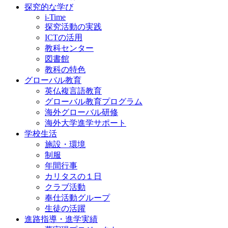
探究的な学び
i-Time
探究活動の実践
ICTの活用
教科センター
図書館
教科の特色
グローバル教育
英仏複言語教育
グローバル教育プログラム
海外グローバル研修
海外大学進学サポート
学校生活
施設・環境
制服
年間行事
カリタスの１日
クラブ活動
奉仕活動グループ
生徒の活躍
進路指導・進学実績