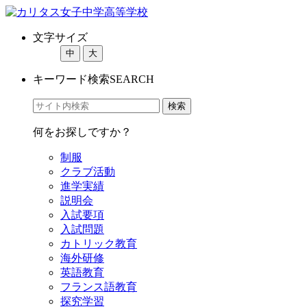
文字サイズ
中
大
キーワード検索
SEARCH
何をお探しですか？
制服
クラブ活動
進学実績
説明会
入試要項
入試問題
カトリック教育
海外研修
英語教育
フランス語教育
探究学習