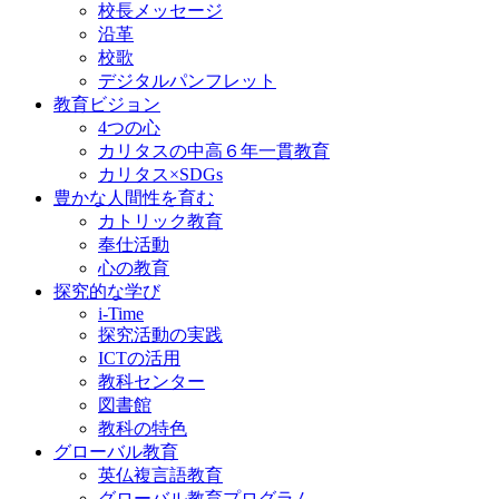
校長メッセージ
沿革
校歌
デジタルパンフレット
教育ビジョン
4つの心
カリタスの中高６年一貫教育
カリタス×SDGs
豊かな人間性を育む
カトリック教育
奉仕活動
心の教育
探究的な学び
i-Time
探究活動の実践
ICTの活用
教科センター
図書館
教科の特色
グローバル教育
英仏複言語教育
グローバル教育プログラム