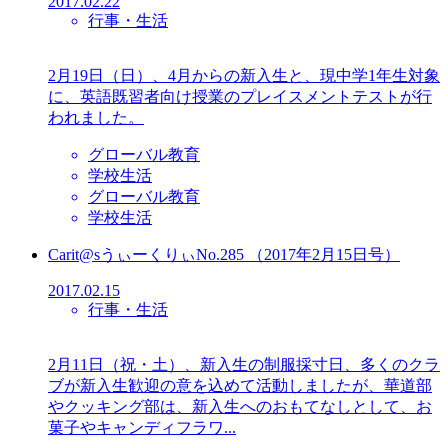
2017.02.22
行事・生活
2月19日（日）、4月からの新入生と、現中学1年生対象
に、英語既習者向け授業のプレイスメントテストが行
われました。
グローバル教育
学校生活
グローバル教育
学校生活
Carit@sうぃーくりぃNo.285 （2017年2月15日号）
2017.02.15
行事・生活
2月11日（祝・土）、新入生の制服採寸日、多くのクラ
ブが新入生歓迎の意を込めて活動しましたが、華道部
やクッキング部は、新入生へのおもてなしとして、お
菓子やキャンディフラワ...