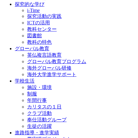
探究的な学び
i-Time
探究活動の実践
ICTの活用
教科センター
図書館
教科の特色
グローバル教育
英仏複言語教育
グローバル教育プログラム
海外グローバル研修
海外大学進学サポート
学校生活
施設・環境
制服
年間行事
カリタスの１日
クラブ活動
奉仕活動グループ
生徒の活躍
進路指導・進学実績