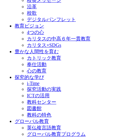
校長メッセージ
沿革
校歌
デジタルパンフレット
教育ビジョン
4つの心
カリタスの中高６年一貫教育
カリタス×SDGs
豊かな人間性を育む
カトリック教育
奉仕活動
心の教育
探究的な学び
i-Time
探究活動の実践
ICTの活用
教科センター
図書館
教科の特色
グローバル教育
英仏複言語教育
グローバル教育プログラム