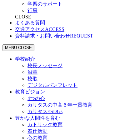
学習のサポート
行事
CLOSE
よくある質問
交通アクセス
ACCESS
資料請求・お問い合わせ
REQUEST
MENU
CLOSE
学校紹介
校長メッセージ
沿革
校歌
デジタルパンフレット
教育ビジョン
4つの心
カリタスの中高６年一貫教育
カリタス×SDGs
豊かな人間性を育む
カトリック教育
奉仕活動
心の教育