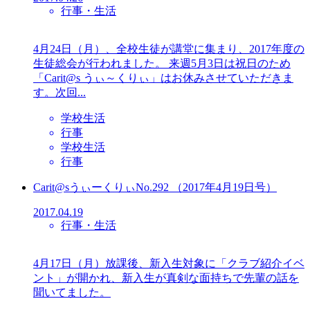
行事・生活
4月24日（月）、全校生徒が講堂に集まり、2017年度の
生徒総会が行われました。 来週5月3日は祝日のため
「Carit@s うぃ～くりぃ」はお休みさせていただきま
す。次回...
学校生活
行事
学校生活
行事
Carit@sうぃーくりぃNo.292 （2017年4月19日号）
2017.04.19
行事・生活
4月17日（月）放課後、新入生対象に「クラブ紹介イベ
ント」が開かれ、新入生が真剣な面持ちで先輩の話を
聞いてました。