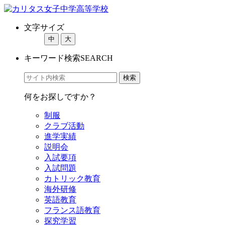
文字サイズ
中
大
キーワード検索
SEARCH
何をお探しですか？
制服
クラブ活動
進学実績
説明会
入試要項
入試問題
カトリック教育
海外研修
英語教育
フランス語教育
探究学習