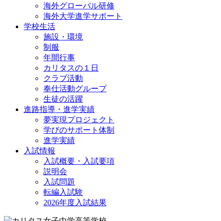
海外グローバル研修
海外大学進学サポート
学校生活
施設・環境
制服
年間行事
カリタスの１日
クラブ活動
奉仕活動グループ
生徒の活躍
進路指導・進学実績
夢実現プロジェクト
学びのサポート体制
進学実績
入試情報
入試概要・入試要項
説明会
入試問題
転編入試験
2026年度入試結果