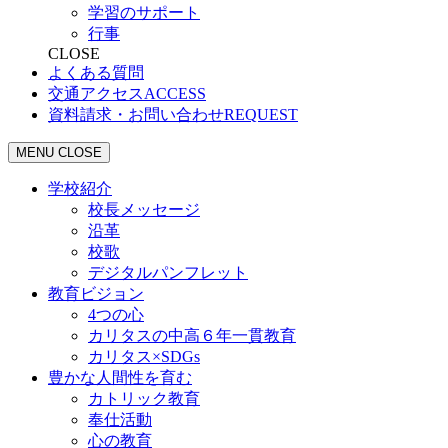
学習のサポート
行事
CLOSE
よくある質問
交通アクセス
ACCESS
資料請求・お問い合わせ
REQUEST
MENU
CLOSE
学校紹介
校長メッセージ
沿革
校歌
デジタルパンフレット
教育ビジョン
4つの心
カリタスの中高６年一貫教育
カリタス×SDGs
豊かな人間性を育む
カトリック教育
奉仕活動
心の教育