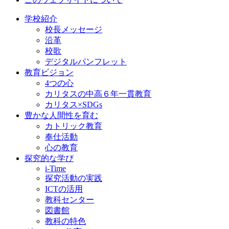
学校紹介
校長メッセージ
沿革
校歌
デジタルパンフレット
教育ビジョン
4つの心
カリタスの中高６年一貫教育
カリタス×SDGs
豊かな人間性を育む
カトリック教育
奉仕活動
心の教育
探究的な学び
i-Time
探究活動の実践
ICTの活用
教科センター
図書館
教科の特色