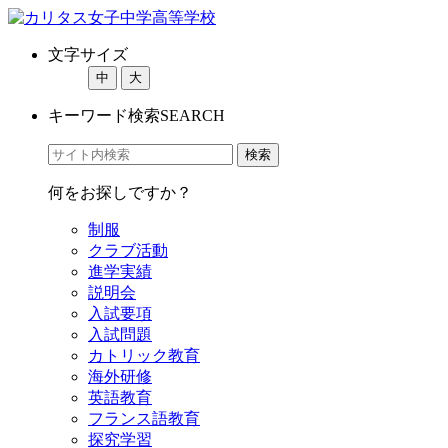
文字サイズ
中
大
キーワード検索
SEARCH
何をお探しですか？
制服
クラブ活動
進学実績
説明会
入試要項
入試問題
カトリック教育
海外研修
英語教育
フランス語教育
探究学習