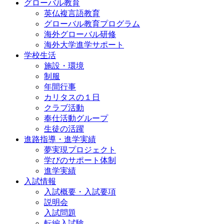
グローバル教育
英仏複言語教育
グローバル教育プログラム
海外グローバル研修
海外大学進学サポート
学校生活
施設・環境
制服
年間行事
カリタスの１日
クラブ活動
奉仕活動グループ
生徒の活躍
進路指導・進学実績
夢実現プロジェクト
学びのサポート体制
進学実績
入試情報
入試概要・入試要項
説明会
入試問題
転編入試験