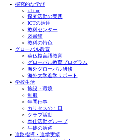
探究的な学び
i-Time
探究活動の実践
ICTの活用
教科センター
図書館
教科の特色
グローバル教育
英仏複言語教育
グローバル教育プログラム
海外グローバル研修
海外大学進学サポート
学校生活
施設・環境
制服
年間行事
カリタスの１日
クラブ活動
奉仕活動グループ
生徒の活躍
進路指導・進学実績