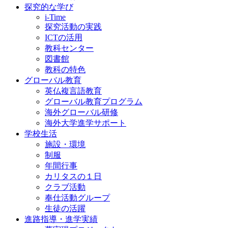
探究的な学び
i-Time
探究活動の実践
ICTの活用
教科センター
図書館
教科の特色
グローバル教育
英仏複言語教育
グローバル教育プログラム
海外グローバル研修
海外大学進学サポート
学校生活
施設・環境
制服
年間行事
カリタスの１日
クラブ活動
奉仕活動グループ
生徒の活躍
進路指導・進学実績