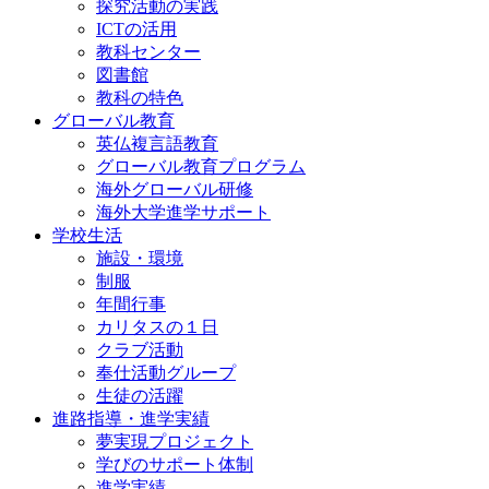
探究活動の実践
ICTの活用
教科センター
図書館
教科の特色
グローバル教育
英仏複言語教育
グローバル教育プログラム
海外グローバル研修
海外大学進学サポート
学校生活
施設・環境
制服
年間行事
カリタスの１日
クラブ活動
奉仕活動グループ
生徒の活躍
進路指導・進学実績
夢実現プロジェクト
学びのサポート体制
進学実績