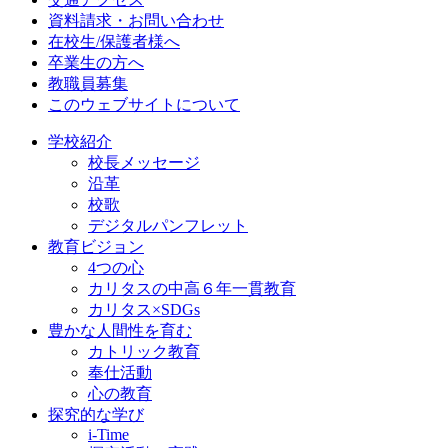
資料請求・お問い合わせ
在校生/保護者様へ
卒業生の方へ
教職員募集
このウェブサイトについて
学校紹介
校長メッセージ
沿革
校歌
デジタルパンフレット
教育ビジョン
4つの心
カリタスの中高６年一貫教育
カリタス×SDGs
豊かな人間性を育む
カトリック教育
奉仕活動
心の教育
探究的な学び
i-Time