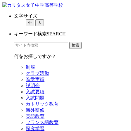
文字サイズ
中
大
キーワード検索
SEARCH
何をお探しですか？
制服
クラブ活動
進学実績
説明会
入試要項
入試問題
カトリック教育
海外研修
英語教育
フランス語教育
探究学習