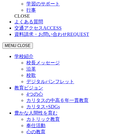
学習のサポート
行事
CLOSE
よくある質問
交通アクセス
ACCESS
資料請求・お問い合わせ
REQUEST
MENU
CLOSE
学校紹介
校長メッセージ
沿革
校歌
デジタルパンフレット
教育ビジョン
4つの心
カリタスの中高６年一貫教育
カリタス×SDGs
豊かな人間性を育む
カトリック教育
奉仕活動
心の教育