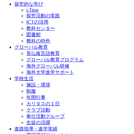
探究的な学び
i-Time
探究活動の実践
ICTの活用
教科センター
図書館
教科の特色
グローバル教育
英仏複言語教育
グローバル教育プログラム
海外グローバル研修
海外大学進学サポート
学校生活
施設・環境
制服
年間行事
カリタスの１日
クラブ活動
奉仕活動グループ
生徒の活躍
進路指導・進学実績