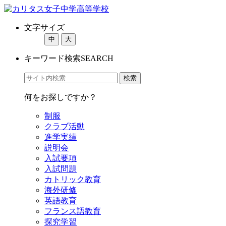
文字サイズ
中
大
キーワード検索
SEARCH
何をお探しですか？
制服
クラブ活動
進学実績
説明会
入試要項
入試問題
カトリック教育
海外研修
英語教育
フランス語教育
探究学習