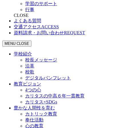
学習のサポート
行事
CLOSE
よくある質問
交通アクセス
ACCESS
資料請求・お問い合わせ
REQUEST
MENU
CLOSE
学校紹介
校長メッセージ
沿革
校歌
デジタルパンフレット
教育ビジョン
4つの心
カリタスの中高６年一貫教育
カリタス×SDGs
豊かな人間性を育む
カトリック教育
奉仕活動
心の教育