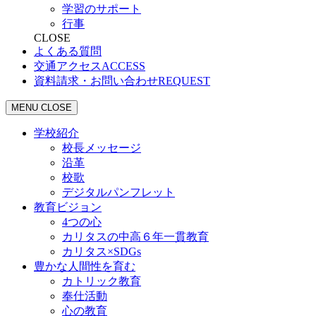
学習のサポート
行事
CLOSE
よくある質問
交通アクセス
ACCESS
資料請求・お問い合わせ
REQUEST
MENU
CLOSE
学校紹介
校長メッセージ
沿革
校歌
デジタルパンフレット
教育ビジョン
4つの心
カリタスの中高６年一貫教育
カリタス×SDGs
豊かな人間性を育む
カトリック教育
奉仕活動
心の教育