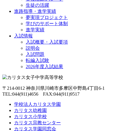
生徒の活躍
進路指導・進学実績
夢実現プロジェクト
学びのサポート体制
進学実績
入試情報
入試概要・入試要項
説明会
入試問題
転編入試験
2026年度入試結果
〒214-0012 神奈川県川崎市多摩区中野島4丁目6-1
TEL:044(911)4656 FAX:044(911)9517
学校法人カリタス学園
カリタス幼稚園
カリタス小学校
カリタス宗教センター
カリタス学園同窓会