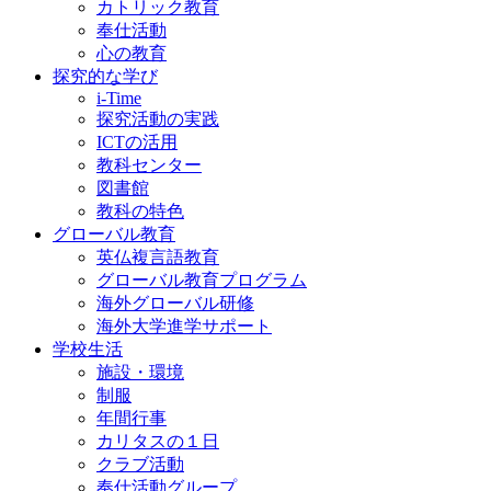
カトリック教育
奉仕活動
心の教育
探究的な学び
i-Time
探究活動の実践
ICTの活用
教科センター
図書館
教科の特色
グローバル教育
英仏複言語教育
グローバル教育プログラム
海外グローバル研修
海外大学進学サポート
学校生活
施設・環境
制服
年間行事
カリタスの１日
クラブ活動
奉仕活動グループ