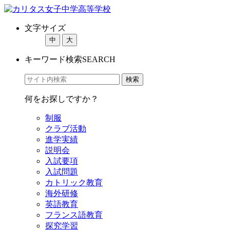
文字サイズ
中
大
キーワード検索
SEARCH
何をお探しですか？
制服
クラブ活動
進学実績
説明会
入試要項
入試問題
カトリック教育
海外研修
英語教育
フランス語教育
探究学習