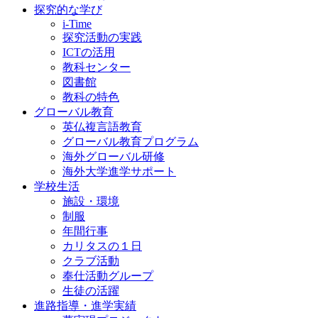
探究的な学び
i-Time
探究活動の実践
ICTの活用
教科センター
図書館
教科の特色
グローバル教育
英仏複言語教育
グローバル教育プログラム
海外グローバル研修
海外大学進学サポート
学校生活
施設・環境
制服
年間行事
カリタスの１日
クラブ活動
奉仕活動グループ
生徒の活躍
進路指導・進学実績