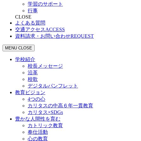
学習のサポート
行事
CLOSE
よくある質問
交通アクセス
ACCESS
資料請求・お問い合わせ
REQUEST
MENU
CLOSE
学校紹介
校長メッセージ
沿革
校歌
デジタルパンフレット
教育ビジョン
4つの心
カリタスの中高６年一貫教育
カリタス×SDGs
豊かな人間性を育む
カトリック教育
奉仕活動
心の教育