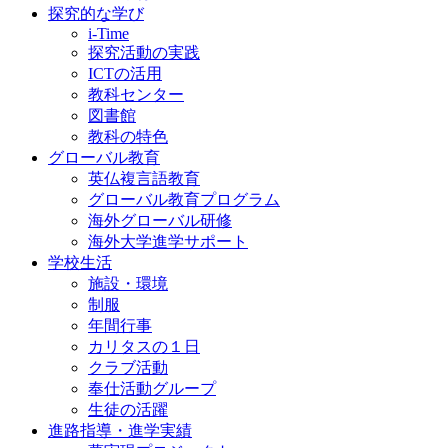
探究的な学び
i-Time
探究活動の実践
ICTの活用
教科センター
図書館
教科の特色
グローバル教育
英仏複言語教育
グローバル教育プログラム
海外グローバル研修
海外大学進学サポート
学校生活
施設・環境
制服
年間行事
カリタスの１日
クラブ活動
奉仕活動グループ
生徒の活躍
進路指導・進学実績