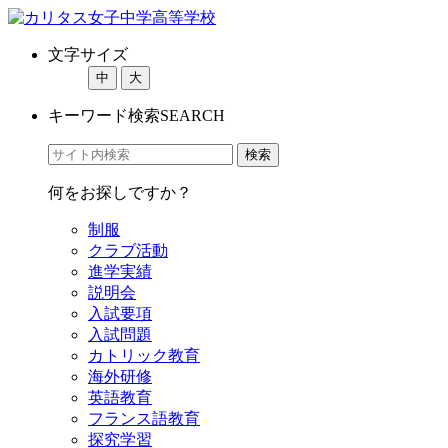
文字サイズ
中
大
キーワード検索
SEARCH
何をお探しですか？
制服
クラブ活動
進学実績
説明会
入試要項
入試問題
カトリック教育
海外研修
英語教育
フランス語教育
探究学習