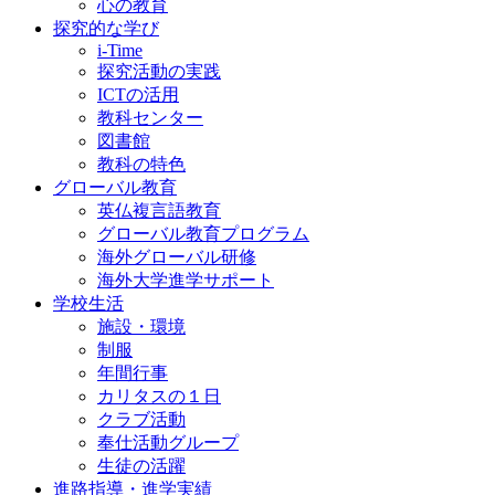
心の教育
探究的な学び
i-Time
探究活動の実践
ICTの活用
教科センター
図書館
教科の特色
グローバル教育
英仏複言語教育
グローバル教育プログラム
海外グローバル研修
海外大学進学サポート
学校生活
施設・環境
制服
年間行事
カリタスの１日
クラブ活動
奉仕活動グループ
生徒の活躍
進路指導・進学実績