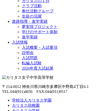
カリタスの１日
クラブ活動
奉仕活動グループ
生徒の活躍
進路指導・進学実績
夢実現プロジェクト
学びのサポート体制
進学実績
入試情報
入試概要・入試要項
説明会
入試問題
転編入試験
2026年度入試結果
〒214-0012 神奈川県川崎市多摩区中野島4丁目6-1
TEL:044(911)4656 FAX:044(911)9517
学校法人カリタス学園
カリタス幼稚園
カリタス小学校