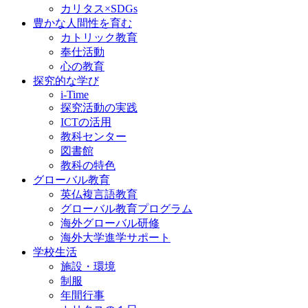
カリタス×SDGs
豊かな人間性を育む
カトリック教育
奉仕活動
心の教育
探究的な学び
i-Time
探究活動の実践
ICTの活用
教科センター
図書館
教科の特色
グローバル教育
英仏複言語教育
グローバル教育プログラム
海外グローバル研修
海外大学進学サポート
学校生活
施設・環境
制服
年間行事