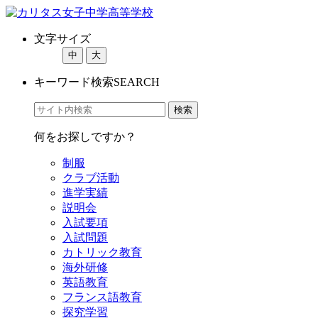
文字サイズ
中
大
キーワード検索
SEARCH
何をお探しですか？
制服
クラブ活動
進学実績
説明会
入試要項
入試問題
カトリック教育
海外研修
英語教育
フランス語教育
探究学習