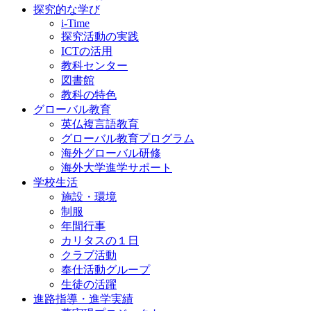
探究的な学び
i-Time
探究活動の実践
ICTの活用
教科センター
図書館
教科の特色
グローバル教育
英仏複言語教育
グローバル教育プログラム
海外グローバル研修
海外大学進学サポート
学校生活
施設・環境
制服
年間行事
カリタスの１日
クラブ活動
奉仕活動グループ
生徒の活躍
進路指導・進学実績