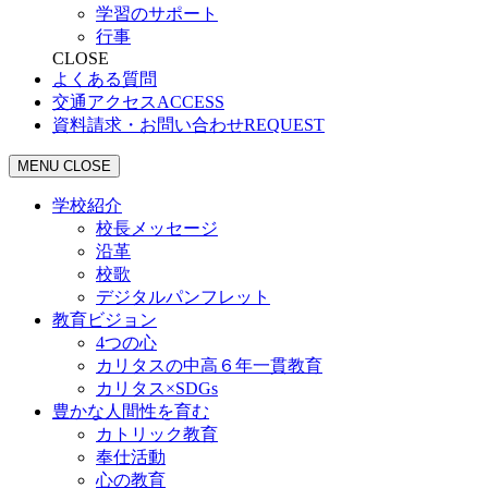
学習のサポート
行事
CLOSE
よくある質問
交通アクセス
ACCESS
資料請求・お問い合わせ
REQUEST
MENU
CLOSE
学校紹介
校長メッセージ
沿革
校歌
デジタルパンフレット
教育ビジョン
4つの心
カリタスの中高６年一貫教育
カリタス×SDGs
豊かな人間性を育む
カトリック教育
奉仕活動
心の教育