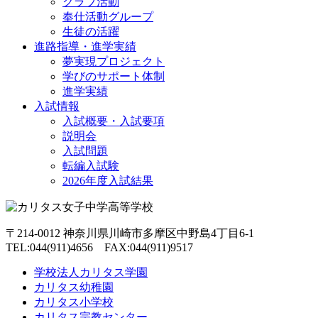
クラブ活動
奉仕活動グループ
生徒の活躍
進路指導・進学実績
夢実現プロジェクト
学びのサポート体制
進学実績
入試情報
入試概要・入試要項
説明会
入試問題
転編入試験
2026年度入試結果
〒214-0012 神奈川県川崎市多摩区中野島4丁目6-1
TEL:044(911)4656 FAX:044(911)9517
学校法人カリタス学園
カリタス幼稚園
カリタス小学校
カリタス宗教センター