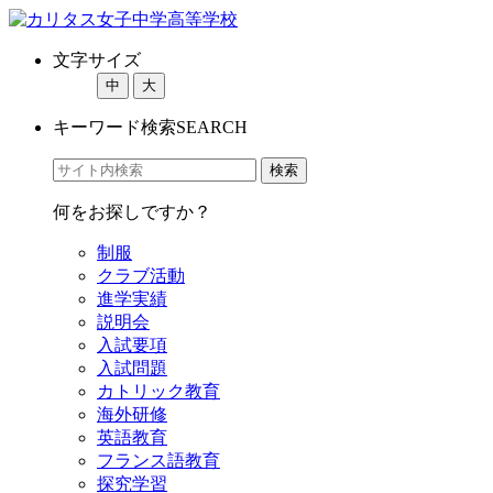
文字サイズ
中
大
キーワード検索
SEARCH
何をお探しですか？
制服
クラブ活動
進学実績
説明会
入試要項
入試問題
カトリック教育
海外研修
英語教育
フランス語教育
探究学習