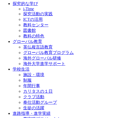
探究的な学び
i-Time
探究活動の実践
ICTの活用
教科センター
図書館
教科の特色
グローバル教育
英仏複言語教育
グローバル教育プログラム
海外グローバル研修
海外大学進学サポート
学校生活
施設・環境
制服
年間行事
カリタスの１日
クラブ活動
奉仕活動グループ
生徒の活躍
進路指導・進学実績