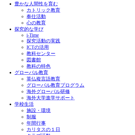
豊かな人間性を育む
カトリック教育
奉仕活動
心の教育
探究的な学び
i-Time
探究活動の実践
ICTの活用
教科センター
図書館
教科の特色
グローバル教育
英仏複言語教育
グローバル教育プログラム
海外グローバル研修
海外大学進学サポート
学校生活
施設・環境
制服
年間行事
カリタスの１日