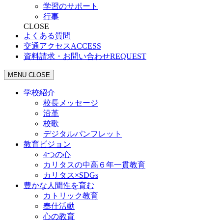
学習のサポート
行事
CLOSE
よくある質問
交通アクセス
ACCESS
資料請求・お問い合わせ
REQUEST
MENU
CLOSE
学校紹介
校長メッセージ
沿革
校歌
デジタルパンフレット
教育ビジョン
4つの心
カリタスの中高６年一貫教育
カリタス×SDGs
豊かな人間性を育む
カトリック教育
奉仕活動
心の教育