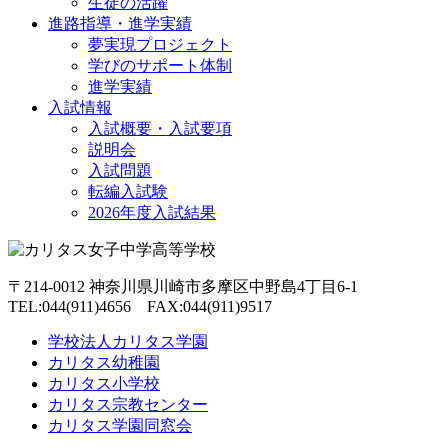
生徒の活躍
進路指導・進学実績
夢実現プロジェクト
学びのサポート体制
進学実績
入試情報
入試概要・入試要項
説明会
入試問題
転編入試験
2026年度入試結果
〒214-0012 神奈川県川崎市多摩区中野島4丁目6-1
TEL:044(911)4656 FAX:044(911)9517
学校法人カリタス学園
カリタス幼稚園
カリタス小学校
カリタス宗教センター
カリタス学園同窓会