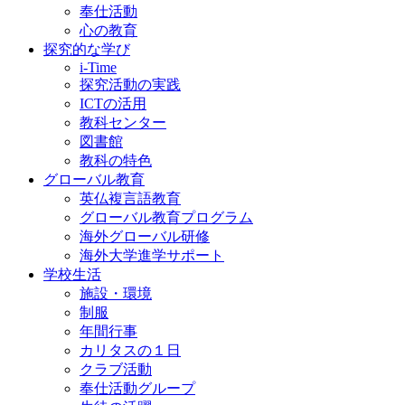
奉仕活動
心の教育
探究的な学び
i-Time
探究活動の実践
ICTの活用
教科センター
図書館
教科の特色
グローバル教育
英仏複言語教育
グローバル教育プログラム
海外グローバル研修
海外大学進学サポート
学校生活
施設・環境
制服
年間行事
カリタスの１日
クラブ活動
奉仕活動グループ