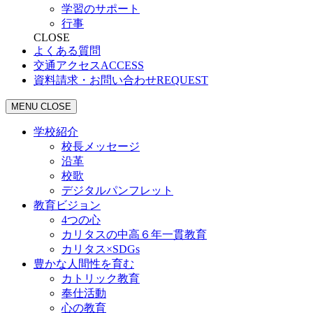
学習のサポート
行事
CLOSE
よくある質問
交通アクセス
ACCESS
資料請求・お問い合わせ
REQUEST
MENU
CLOSE
学校紹介
校長メッセージ
沿革
校歌
デジタルパンフレット
教育ビジョン
4つの心
カリタスの中高６年一貫教育
カリタス×SDGs
豊かな人間性を育む
カトリック教育
奉仕活動
心の教育