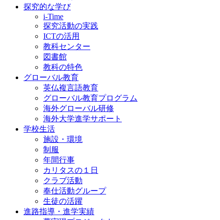
探究的な学び
i-Time
探究活動の実践
ICTの活用
教科センター
図書館
教科の特色
グローバル教育
英仏複言語教育
グローバル教育プログラム
海外グローバル研修
海外大学進学サポート
学校生活
施設・環境
制服
年間行事
カリタスの１日
クラブ活動
奉仕活動グループ
生徒の活躍
進路指導・進学実績