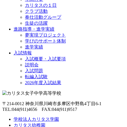
カリタスの１日
クラブ活動
奉仕活動グループ
生徒の活躍
進路指導・進学実績
夢実現プロジェクト
学びのサポート体制
進学実績
入試情報
入試概要・入試要項
説明会
入試問題
転編入試験
2026年度入試結果
〒214-0012 神奈川県川崎市多摩区中野島4丁目6-1
TEL:044(911)4656 FAX:044(911)9517
学校法人カリタス学園
カリタス幼稚園