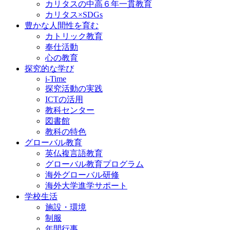
カリタスの中高６年一貫教育
カリタス×SDGs
豊かな人間性を育む
カトリック教育
奉仕活動
心の教育
探究的な学び
i-Time
探究活動の実践
ICTの活用
教科センター
図書館
教科の特色
グローバル教育
英仏複言語教育
グローバル教育プログラム
海外グローバル研修
海外大学進学サポート
学校生活
施設・環境
制服
年間行事