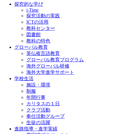
探究的な学び
i-Time
探究活動の実践
ICTの活用
教科センター
図書館
教科の特色
グローバル教育
英仏複言語教育
グローバル教育プログラム
海外グローバル研修
海外大学進学サポート
学校生活
施設・環境
制服
年間行事
カリタスの１日
クラブ活動
奉仕活動グループ
生徒の活躍
進路指導・進学実績