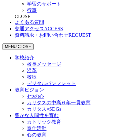
学習のサポート
行事
CLOSE
よくある質問
交通アクセス
ACCESS
資料請求・お問い合わせ
REQUEST
MENU
CLOSE
学校紹介
校長メッセージ
沿革
校歌
デジタルパンフレット
教育ビジョン
4つの心
カリタスの中高６年一貫教育
カリタス×SDGs
豊かな人間性を育む
カトリック教育
奉仕活動
心の教育