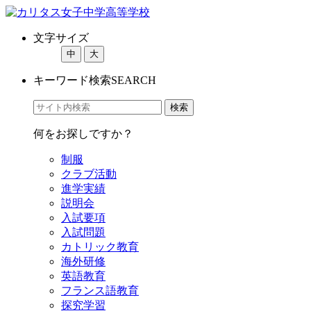
文字サイズ
中
大
キーワード検索
SEARCH
何をお探しですか？
制服
クラブ活動
進学実績
説明会
入試要項
入試問題
カトリック教育
海外研修
英語教育
フランス語教育
探究学習