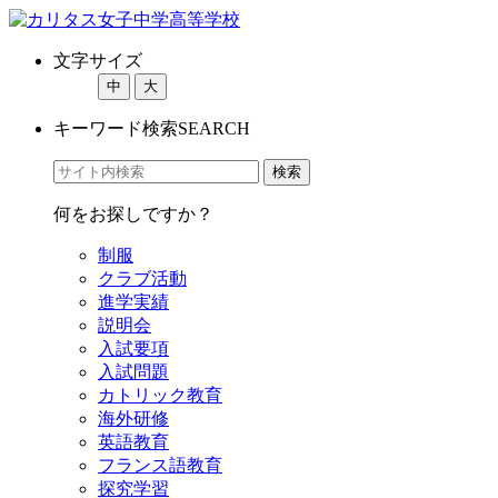
文字サイズ
中
大
キーワード検索
SEARCH
何をお探しですか？
制服
クラブ活動
進学実績
説明会
入試要項
入試問題
カトリック教育
海外研修
英語教育
フランス語教育
探究学習