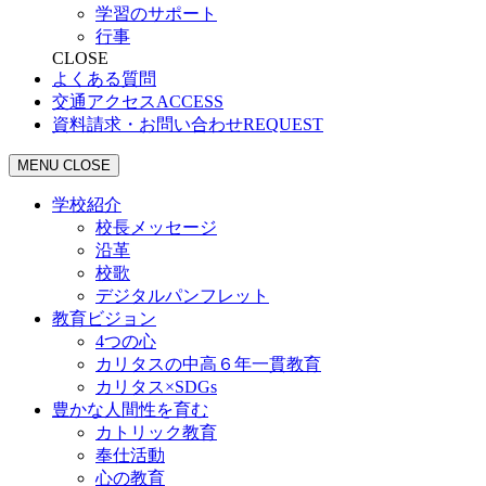
学習のサポート
行事
CLOSE
よくある質問
交通アクセス
ACCESS
資料請求・お問い合わせ
REQUEST
MENU
CLOSE
学校紹介
校長メッセージ
沿革
校歌
デジタルパンフレット
教育ビジョン
4つの心
カリタスの中高６年一貫教育
カリタス×SDGs
豊かな人間性を育む
カトリック教育
奉仕活動
心の教育