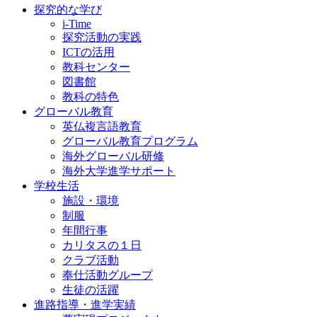
探究的な学び
i-Time
探究活動の実践
ICTの活用
教科センター
図書館
教科の特色
グローバル教育
英仏複言語教育
グローバル教育プログラム
海外グローバル研修
海外大学進学サポート
学校生活
施設・環境
制服
年間行事
カリタスの１日
クラブ活動
奉仕活動グループ
生徒の活躍
進路指導・進学実績