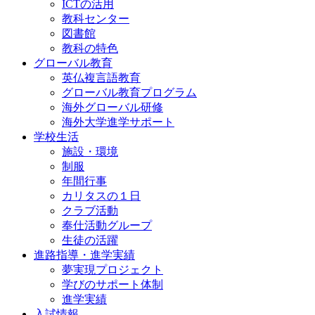
ICTの活用
教科センター
図書館
教科の特色
グローバル教育
英仏複言語教育
グローバル教育プログラム
海外グローバル研修
海外大学進学サポート
学校生活
施設・環境
制服
年間行事
カリタスの１日
クラブ活動
奉仕活動グループ
生徒の活躍
進路指導・進学実績
夢実現プロジェクト
学びのサポート体制
進学実績
入試情報