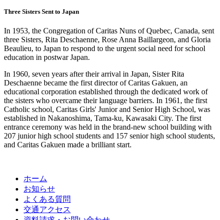
Three Sisters Sent to Japan
In 1953, the Congregation of Caritas Nuns of Quebec, Canada, sent
three Sisters, Rita Deschaenne, Rose Anna Baillargeon, and Gloria
Beaulieu, to Japan to respond to the urgent social need for school
education in postwar Japan.
In 1960, seven years after their arrival in Japan, Sister Rita
Deschaenne became the first director of Caritas Gakuen, an
educational corporation established through the dedicated work of
the sisters who overcame their language barriers. In 1961, the first
Catholic school, Caritas Girls' Junior and Senior High School, was
established in Nakanoshima, Tama-ku, Kawasaki City. The first
entrance ceremony was held in the brand-new school building with
207 junior high school students and 157 senior high school students,
and Caritas Gakuen made a brilliant start.
ホーム
お知らせ
よくある質問
交通アクセス
資料請求・お問い合わせ