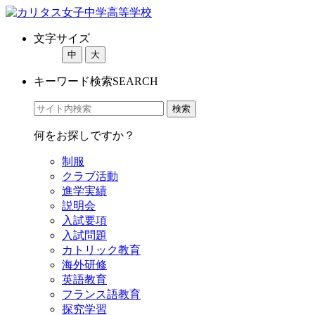
文字サイズ
中
大
キーワード検索
SEARCH
何をお探しですか？
制服
クラブ活動
進学実績
説明会
入試要項
入試問題
カトリック教育
海外研修
英語教育
フランス語教育
探究学習