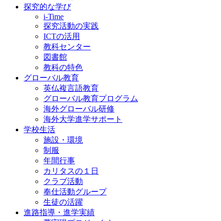
探究的な学び
i-Time
探究活動の実践
ICTの活用
教科センター
図書館
教科の特色
グローバル教育
英仏複言語教育
グローバル教育プログラム
海外グローバル研修
海外大学進学サポート
学校生活
施設・環境
制服
年間行事
カリタスの１日
クラブ活動
奉仕活動グループ
生徒の活躍
進路指導・進学実績