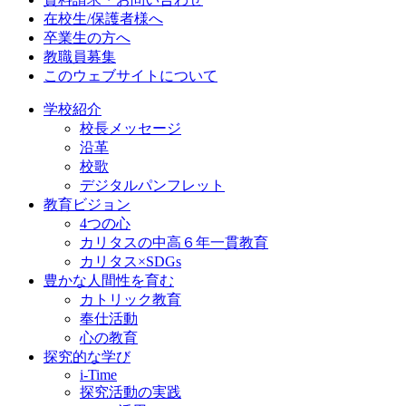
在校生/保護者様へ
卒業生の方へ
教職員募集
このウェブサイトについて
学校紹介
校長メッセージ
沿革
校歌
デジタルパンフレット
教育ビジョン
4つの心
カリタスの中高６年一貫教育
カリタス×SDGs
豊かな人間性を育む
カトリック教育
奉仕活動
心の教育
探究的な学び
i-Time
探究活動の実践