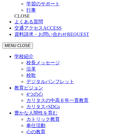
学習のサポート
行事
CLOSE
よくある質問
交通アクセス
ACCESS
資料請求・お問い合わせ
REQUEST
MENU
CLOSE
学校紹介
校長メッセージ
沿革
校歌
デジタルパンフレット
教育ビジョン
4つの心
カリタスの中高６年一貫教育
カリタス×SDGs
豊かな人間性を育む
カトリック教育
奉仕活動
心の教育